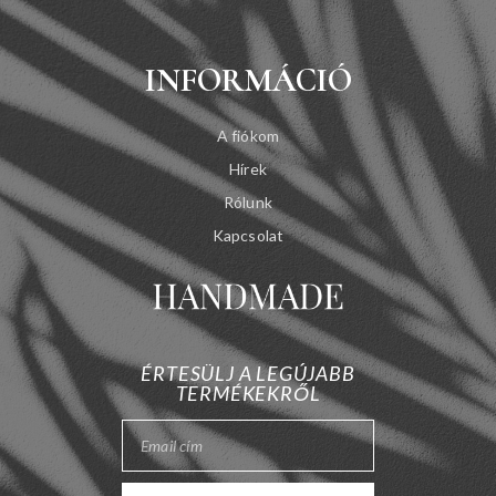
INFORMÁCIÓ
A fiókom
Hírek
Rólunk
Kapcsolat
ÉRTESÜLJ A LEGÚJABB
TERMÉKEKRŐL