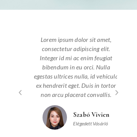
t,
Lorem ipsum dolor sit amet,
L
.
consectetur adipiscing elit.
c
at
Integer id mi ac enim feugiat
I
a
bibendum in eu orci. Nulla
icula
egestas ultrices nulla, id vehicula
eges
rtor
ex hendrerit eget. Duis in tortor
ex 
sit
non arcu placerat convallis.
no
s
vida.
Szabó Vivien
Elégedett Vásárló