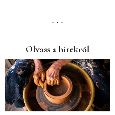
ó
Olvass a hírekről