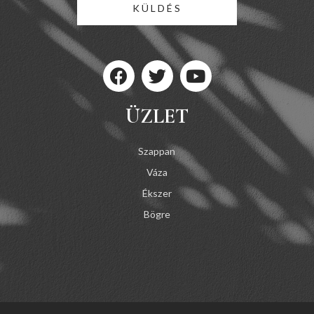
KÜLDÉS
ÜZLET
Szappan
Váza
Ékszer
Bögre