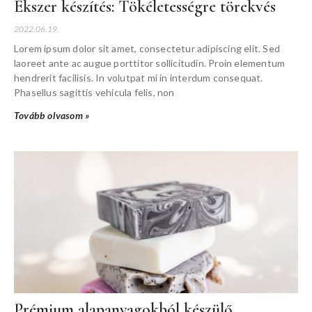
Ékszer készítés: Tökéletességre törekvés
2022.06.19.
Lorem ipsum dolor sit amet, consectetur adipiscing elit. Sed
laoreet ante ac augue porttitor sollicitudin. Proin elementum
hendrerit facilisis. In volutpat mi in interdum consequat.
Phasellus sagittis vehicula felis, non
Tovább olvasom »
Prémium alapanyagokból készülő