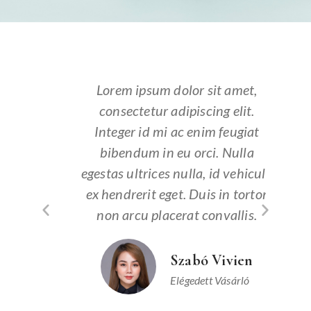
t,
Lorem ipsum dolor sit amet,
L
.
consectetur adipiscing elit.
c
at
Integer id mi ac enim feugiat
I
a
bibendum in eu orci. Nulla
icula
egestas ultrices nulla, id vehicula
eges
rtor
ex hendrerit eget. Duis in tortor
ex 
sit
non arcu placerat convallis.
no
s
vida.
Szabó Vivien
Elégedett Vásárló