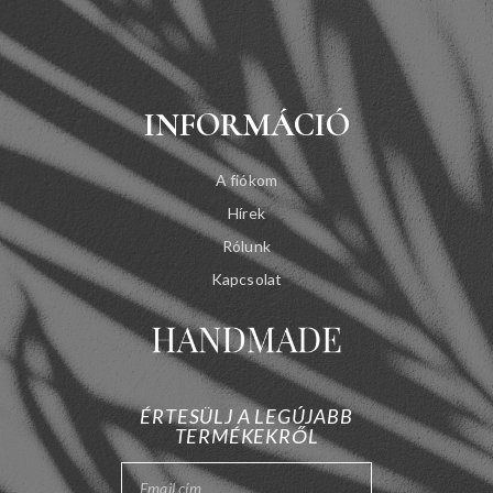
INFORMÁCIÓ
A fiókom
Hírek
Rólunk
Kapcsolat
ÉRTESÜLJ A LEGÚJABB
TERMÉKEKRŐL