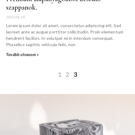
szappanok.
2022.06.19.
Lorem ipsum dolor sit amet, consectetur adipiscing elit. Sed
laoreet ante ac augue porttitor sollicitudin. Proin elementum
hendrerit facilisis. In volutpat mi in interdum consequat.
Phasellus sagittis vehicula felis, non
Tovább olvasom »
1
2
3