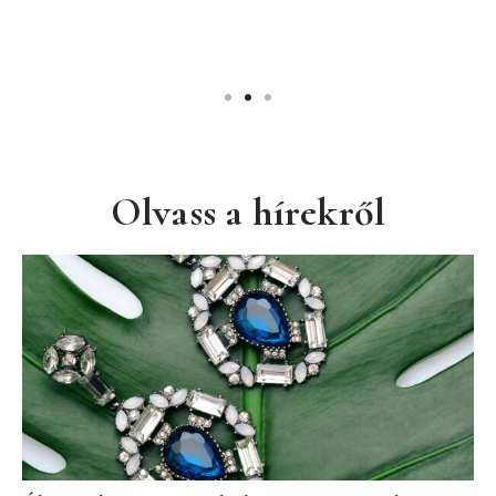
ó
Olvass a hírekről